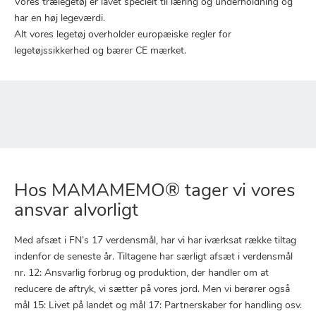
Vores trælegetøj er lavet specielt til læring og underholdning og
har en høj legeværdi.
Alt vores legetøj overholder europæiske regler for
legetøjssikkerhed og bærer CE mærket.
Hos MAMAMEMO® tager vi vores
ansvar alvorligt
Med afsæt i FN’s 17 verdensmål, har vi har iværksat række tiltag
indenfor de seneste år. Tiltagene har særligt afsæt i verdensmål
nr. 12: Ansvarlig forbrug og produktion, der handler om at
reducere de aftryk, vi sætter på vores jord. Men vi berører også
mål 15: Livet på landet og mål 17: Partnerskaber for handling osv.