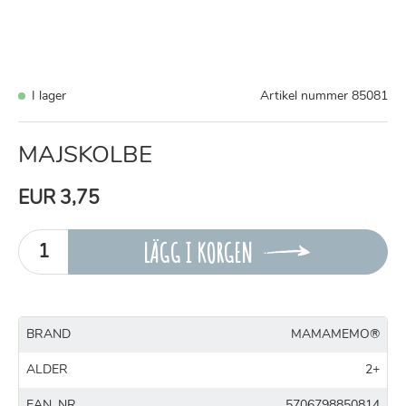
I lager
Artikel nummer
85081
MAJSKOLBE
EUR 3,75
LÄGG I KORGEN
BRAND
MAMAMEMO®
ALDER
2+
EAN_NR
5706798850814