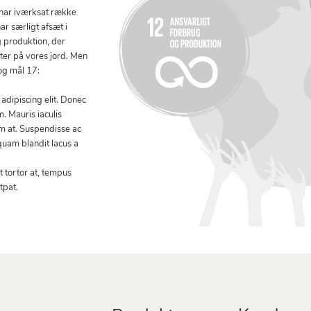
 har iværksat række
ar særligt afsæt i
g produktion, der
tter på vores jord. Men
og mål 17:
adipiscing elit. Donec
. Mauris iaculis
um at. Suspendisse ac
quam blandit lacus a
 tortor at, tempus
tpat.