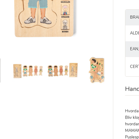
BRA
ALD
EAN
CER
Hand
Hvordan
Bliv kl
hvordan
MAMA
Puslespi