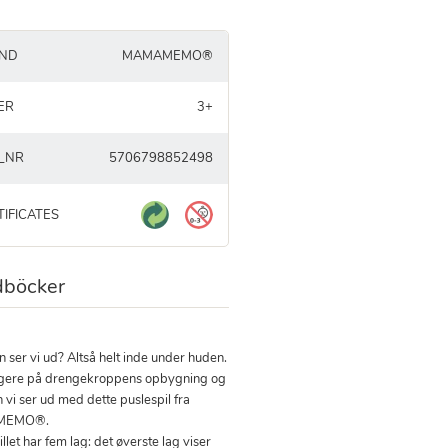
ND
MAMAMEMO®
ER
3+
_NR
5706798852498
TIFICATES
böcker
 ser vi ud? Altså helt inde under huden.
ogere på drengekroppens opbygning og
 vi ser ud med dette puslespil fra
MEMO®.
llet har fem lag: det øverste lag viser