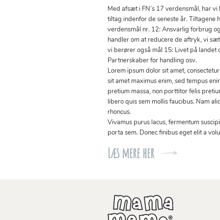
Med afsæt i FN’s 17 verdensmål, har vi
tiltag indenfor de seneste år. Tiltagene h
verdensmål nr. 12: Ansvarlig forbrug o
handler om at reducere de aftryk, vi sæ
vi berører også mål 15: Livet på landet 
Partnerskaber for handling osv.
Lorem ipsum dolor sit amet, consectetur 
sit amet maximus enim, sed tempus enim
pretium massa, non porttitor felis preti
libero quis sem mollis faucibus. Nam ali
rhoncus.
Vivamus purus lacus, fermentum suscipit
porta sem. Donec finibus eget elit a volu
Læs mere her