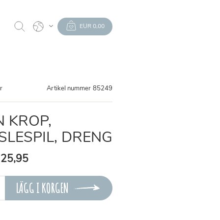
EUR 0,00
er
Artikel nummer
85249
N KROP,
SLESPIL, DRENG
 25,95
LÄGG I KORGEN