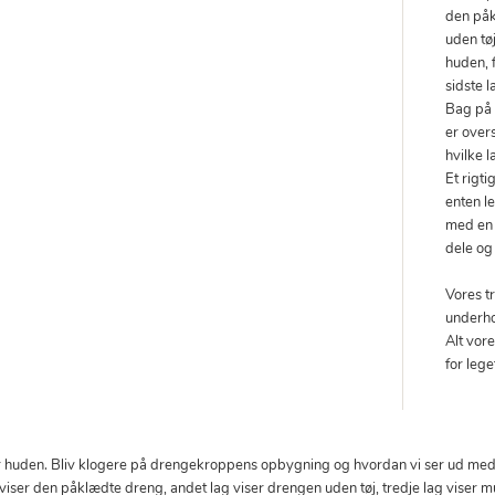
den påk
uden tø
huden, 
sidste l
Bag på 
er overs
hvilke l
Et rigt
enten l
med en 
dele og
Vores tr
underho
Alt vor
for leg
der huden. Bliv klogere på drengekroppens opbygning og hvordan vi ser ud 
g viser den påklædte dreng, andet lag viser drengen uden tøj, tredje lag viser 