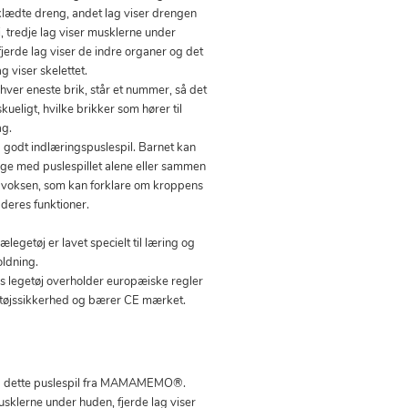
lædte dreng, andet lag viser drengen
j, tredje lag viser musklerne under
fjerde lag viser de indre organer og det
ag viser skelettet.
hver eneste brik, står et nummer, så det
kueligt, hvilke brikker som hører til
ag.
ig godt indlæringspuslespil. Barnet kan
ege med puslespillet alene eller sammen
voksen, som kan forklare om kroppens
 deres funktioner.
ælegetøj er lavet specielt til læring og
ldning.
es legetøj overholder europæiske regler
etøjssikkerhed og bærer CE mærket.
med dette puslespil fra MAMAMEMO®.
musklerne under huden, fjerde lag viser