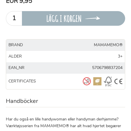
EUR 9,95
LÄGG I KORGEN
BRAND
MAMAMEMO®
ALDER
3+
EAN_NR
5706798837204
CERTIFICATES
Handböcker
Har du også en lille handywoman eller handyman derhjemme?
Værktøjsserien fra MAMAMEMO® har alt hvad hjertet begærer