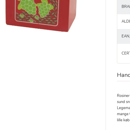
BRA
ALD
EAN
CER
Hand
Rosiner
sund sn
Legema
mange t
lille k