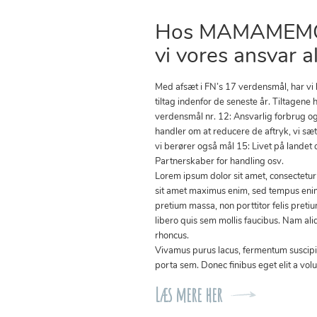
Hos MAMAMEMO
vi vores ansvar al
Med afsæt i FN’s 17 verdensmål, har vi
tiltag indenfor de seneste år. Tiltagene h
verdensmål nr. 12: Ansvarlig forbrug o
handler om at reducere de aftryk, vi sæ
vi berører også mål 15: Livet på landet 
Partnerskaber for handling osv.
Lorem ipsum dolor sit amet, consectetur 
sit amet maximus enim, sed tempus enim
pretium massa, non porttitor felis preti
libero quis sem mollis faucibus. Nam ali
rhoncus.
Vivamus purus lacus, fermentum suscipit
porta sem. Donec finibus eget elit a volu
Læs mere her