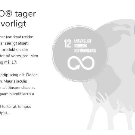
® tager
vorligt
 har iværksat række
ar særligt afsæt i
g produktion, der
tter på vores jord. Men
og mål 17:
adipiscing elit. Donec
. Mauris iaculis
um at. Suspendisse ac
quam blandit lacus a
 tortor at, tempus
tpat.