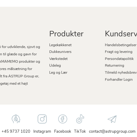
Produkter
Kundserv
Legekøkkenet
Handelsbetingelser
or udviklende, sjovt og
Dukkeunivers
Fragt og levering
ign til glæde og gavn for
Værkstedet
Persondatapolitik
es MAMAMEMO produkter og
Udeleg
Returnering
 Vores målsætning for
Leg og Lær
Tilmeld nyhedsbrev
t fra ASTRUP Group er,
Forhandler Login
egetøj med et højt
+45 9737 1020
Instagram
Facebook
TikTok
contact@astrupgroup.com