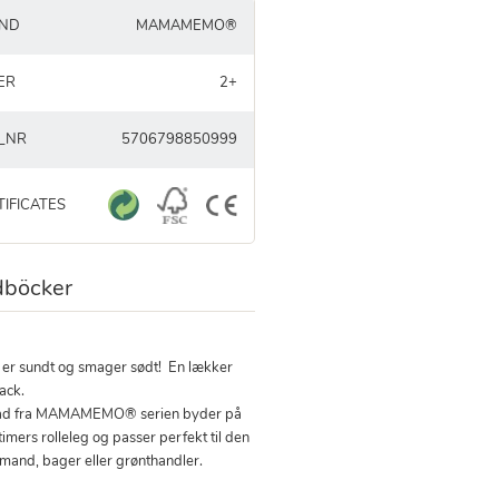
ND
MAMAMEMO®
ER
2+
_NR
5706798850999
TIFICATES
böcker
 er sundt og smager sødt! En lækker
ack.
d fra MAMAMEMO® serien byder på
imers rolleleg og passer perfekt til den
øbmand, bager eller grønthandler.