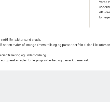
Vores tr
underho
Alt vor
for leg
 sødt! En lækker sund snack.
en byder på mange timers rolleleg og passer perfekt til den lille købmand
ecielt til læring og underholdning.
er europæiske regler for legetøjssikkerhed og bærer CE mærket.