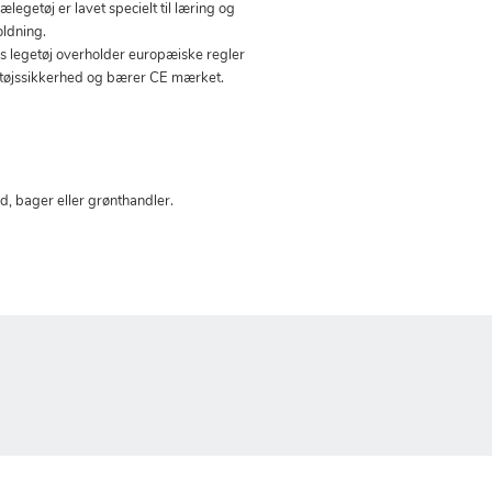
ælegetøj er lavet specielt til læring og
ldning.
es legetøj overholder europæiske regler
etøjssikkerhed og bærer CE mærket.
, bager eller grønthandler.