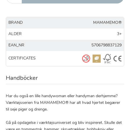
BRAND
MAMAMEMO®
ALDER
3+
EAN_NR
5706798837129
CERTIFICATES
Handböcker
Har du også en lille handywoman eller handyman derhjemme?
Værktøjsserien fra MAMAMEMO® har alt hvad hjertet begærer
til seje piger og drenge.
Gå på opdagelse i værktøjsuniverset og bliv inspireret. Skulle det
være en tommestok, hammer, skruetrækker, hobbykniv eller